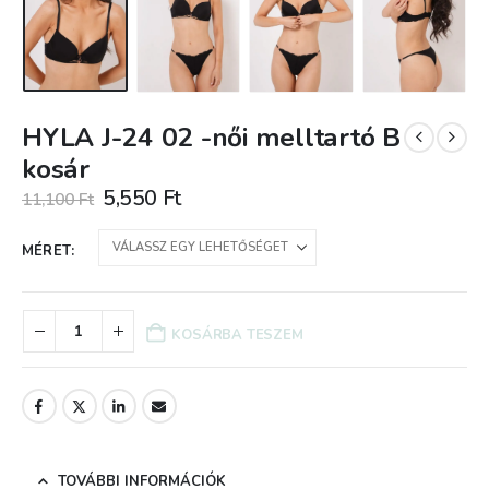
HYLA J-24 02 -női melltartó B
kosár
Original
Current
5,550
Ft
11,100
Ft
price
price
was:
is:
MÉRET
11,100 Ft.
5,550 Ft.
KOSÁRBA TESZEM
TOVÁBBI INFORMÁCIÓK