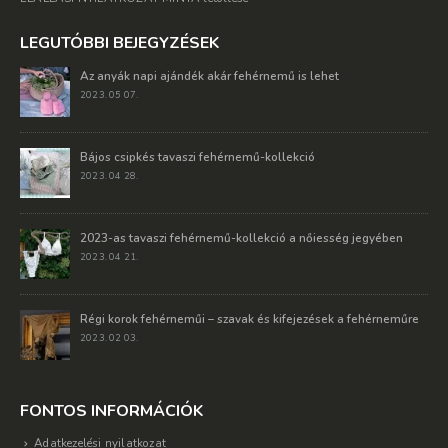
LEGUTÓBBI BEJEGYZÉSEK
Az anyák napi ajándék akár fehérnemű is lehet
2023. 05 07.
Bájos csipkés tavaszi fehérnemű-kollekció
2023. 04 28.
2023-as tavaszi fehérnemű-kollekció a nőiesség jegyében
2023. 04 21.
Régi korok fehérneműi – szavak és kifejezések a fehérneműre
2023. 02 03.
FONTOS INFORMÁCIÓK
Adatkezelési nyilatkozat