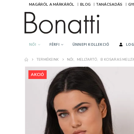
MAGÁRÓL A MÁRKÁRÓL
BLOG
TANÁCSADÁS
GY
NŐI
FÉRFI
ÜNNEPI KOLLEKCIÓ
LOG
Hidegné Lászl
TERMÉKEINK
NŐI
,
MELLTARTÓ
,
B KOSARAS MELLT
Kedves Kati, Ked
Lányok!
AKCIÓ
Minden csodás am
tőletek rendelek
lehet betelni a Bo
termékeivel,
mindegyiket egye
imádom. Lehet ez
teljes kollekció 
van a Tőletek, de