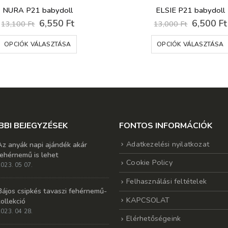
NURA P21 babydoll
ELSIE P21 babydoll
Original
Current
Original
6,550
Ft
6,500
Ft
13,100
Ft
13,000
Ft
price
price
price
Ennek a terméknek több variációja van. A változatok a termékoldalon választhatók ki
was:
is:
was:
OPCIÓK VÁLASZTÁSA
OPCIÓK VÁLASZTÁSA
13,100 Ft.
6,550 Ft.
13,000 F
BBI BEJEGYZÉSEK
FONTOS INFORMÁCIÓK
Adatkezelési nyilatkozat
Az anyák napi ajándék akár
fehérnemű is lehet
Cookie Policy
023. 05 07.
Felhasználási feltételek
Bájos csipkés tavaszi fehérnemű-
KAPCSOLAT
kollekció
023. 04 28.
Elérhetőségeink