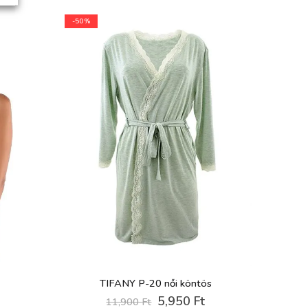
-50%
TIFANY P-20 női köntös
Original
Current
5,950
Ft
11,900
Ft