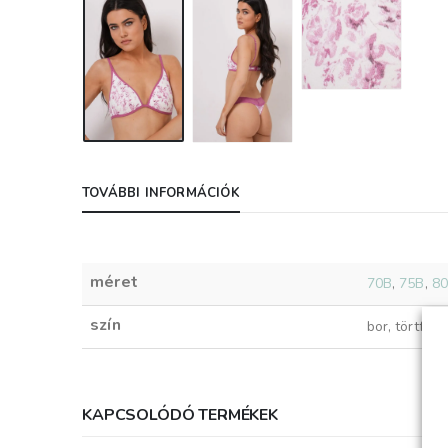
TOVÁBBI INFORMÁCIÓK
méret
70B
,
75B
,
8
szín
bor, törtfehé
KAPCSOLÓDÓ TERMÉKEK