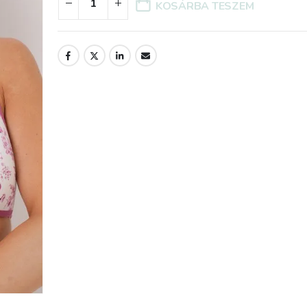
udtam
nem tudom magamban
KOSÁRBA TESZEM
tartani, hogy mennyire
meglepődtem a
őre,
csomagoláson, amiben a
gyom
vásárolt termék
z elsőt
megérkezett.
sodás
Gyermekkorom óta
or
(pedig nem mostanában
eszem
volt..) nem találkoztam
 Ennyi
ilyen gondossággal
vallom
becsomagolt, spárgával
összekötött, kézzel
k a
megcímzett dobozzal.
ket,
Akkor is inkább a
nagyszüleim vették a
eltek,
fáradságot és az
k! Csak
igényességet, hogy a
! :)
küldemény tökéletes
legyen akkor is, amikor