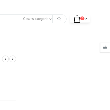
Összes kategória
0
K.
K.T.
natti termékek
Minőségi termék.
leg kényelmesek.
Tetszik, elégedett
csak néhányat
vagyok azokkal, amiket
áltam ki, de már
vásároltam.
 a nyár fürdőruháit.