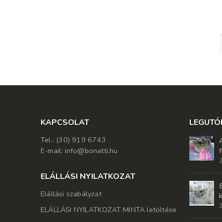
KAPCSOLAT
LEGUTÓ
Tel.: (30) 919 6743
E-mail: info@bonatti.hu
2
ELÁLLÁSI NYILATKOZAT
Elállási szabályzat
2
ELÁLLÁSI NYILATKOZAT MINTA letöltése