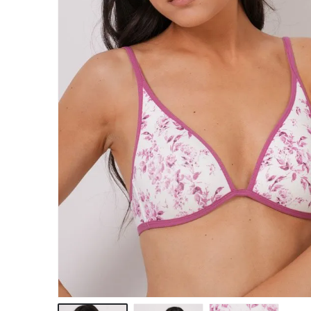
hirtelen ennyit t
elővenni! :)
Egy csodás nyári
bikinire, vagy kett
vagy háromra vá
még tőletek, ha a
megnyerném az c
lenne, ha nem akk
meg úgyis megv
magamnak! :) :) :)
jár nekem, és be
függő lettem!
Köszönöm Nekte
csodás fehérnemű
hogy ilyen szuper
minőséget képvis
jó munkát kíváno
így tovább Bonatti