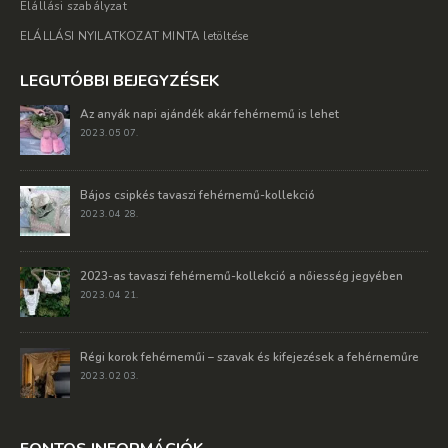
Elállási szabályzat
ELÁLLÁSI NYILATKOZAT MINTA letöltése
LEGUTÓBBI BEJEGYZÉSEK
Az anyák napi ajándék akár fehérnemű is lehet
2023. 05 07.
Bájos csipkés tavaszi fehérnemű-kollekció
2023. 04 28.
2023-as tavaszi fehérnemű-kollekció a nőiesség jegyében
2023. 04 21.
Régi korok fehérneműi – szavak és kifejezések a fehérneműre
2023. 02 03.