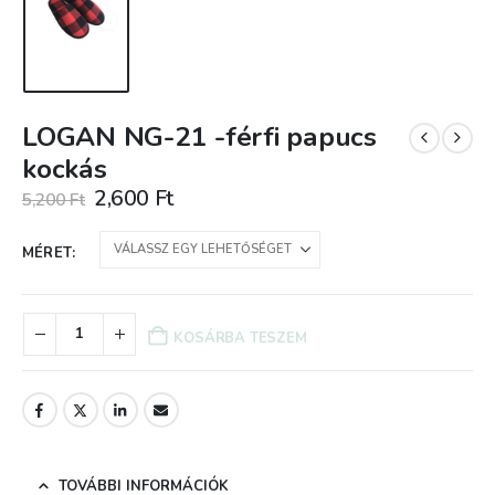
LOGAN NG-21 -férfi papucs
kockás
Original
Current
2,600
Ft
5,200
Ft
price
price
was:
is:
MÉRET
5,200 Ft.
2,600 Ft.
KOSÁRBA TESZEM
TOVÁBBI INFORMÁCIÓK