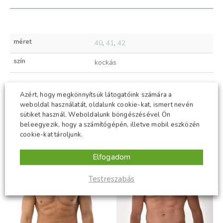
méret
40
,
41
,
42
szín
kockás
Azért, hogy megkönnyítsük látogatóink számára a
KAPCSOLÓDÓ TERMÉKEK
weboldal használatát, oldalunk cookie-kat, ismert nevén
sütiket használ. Weboldalunk böngészésével Ön
beleegyezik, hogy a számítógépén, illetve mobil eszközén
cookie-kat tároljunk.
-50%
-50%
Elfogadom
Testreszabás